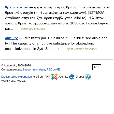
θρεπτικότητα
— ἡ η ικανότητα προς θρέψη, η περιεκτικότητα σε
θρεπτικά στοιχεία («η θρεπτικότητα τών καρπών»). [ΕΤΥΜΟΛ.
Απόδοση στην ελλ. ξεν. όρου (πρβλ. γαλλ. alibilite). Η λ. στον
λόγιο τ. θρεπτικότης μαρτυρείται από το 1856 στο Γαλλοελληνικόν
και… …
Dictionary of Greek
alibility
— (ælɪˈbɪlɪtɪ) [ad. Fr. alibilité, f. L. alibilis: see alible and
ty.] The capacity of a nutritive substance for absorption;
assimilativeness. in Syd. Soc. Lex …
Useful english dictionary
© Academic, 2000-2026
18+
Contactez-nous:
Support technique
,
RÉCLAME
Dictionnaires exportation
, créé sur PHP,
Joomla,
Drupal,
WordPress, MODx.