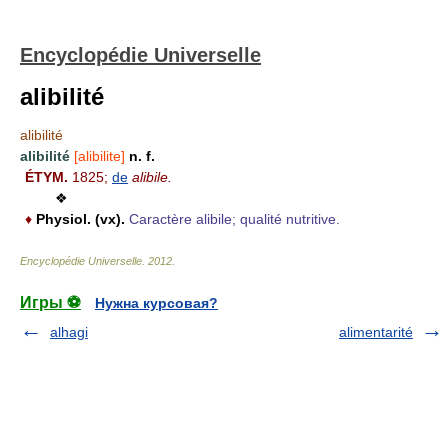
Encyclopédie Universelle
alibilité
alibilité
alibilité
[alibilite]
n. f.
ÉTYM.
1825;
de
alibile.
❖
♦
Physiol.
(vx).
Caractère alibile; qualité nutritive.
Encyclopédie Universelle
.
2012
.
Игры ⚽
Нужна курсовая?
alhagi
alimentarité