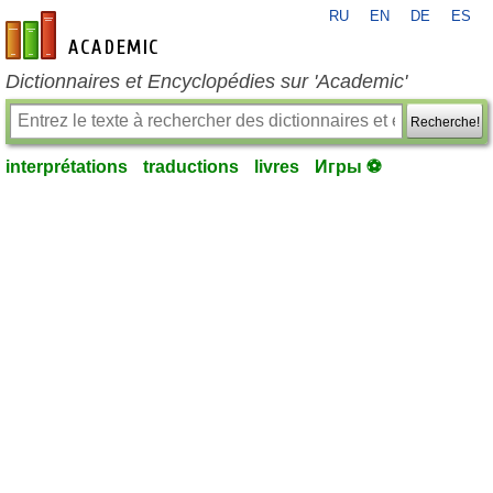
RU
EN
DE
ES
fr-academic.com
Dictionnaires et Encyclopédies sur 'Academic'
Recherche!
interprétations
traductions
livres
Игры ⚽