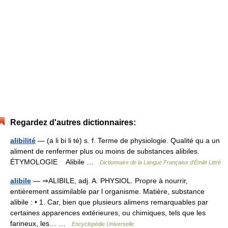
Regardez d'autres dictionnaires:
alibilité
— (a li bi li té) s. f. Terme de physiologie. Qualité qu a un
aliment de renfermer plus ou moins de substances alibiles.
ÉTYMOLOGIE Alibile …
Dictionnaire de la Langue Française d'Émile Littré
alibile
— ⇒ALIBILE, adj. A. PHYSIOL. Propre à nourrir,
entièrement assimilable par l organisme. Matière, substance
alibile : • 1. Car, bien que plusieurs alimens remarquables par
certaines apparences extérieures, ou chimiques, tels que les
farineux, les… …
Encyclopédie Universelle